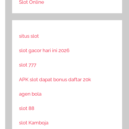
Slot Online
situs slot
slot gacor hari ini 2026
slot 777
APK slot dapat bonus daftar 20k
agen bola
slot 88
slot Kamboja