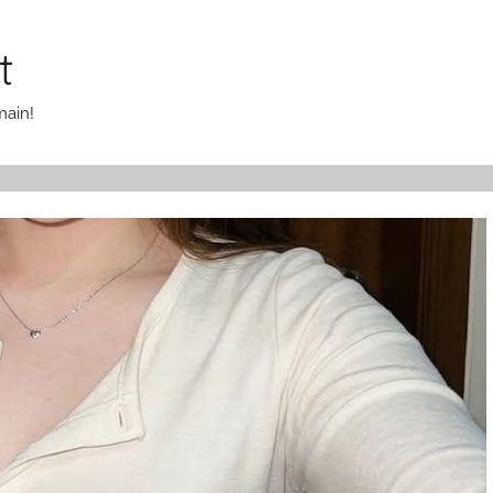
t
main!