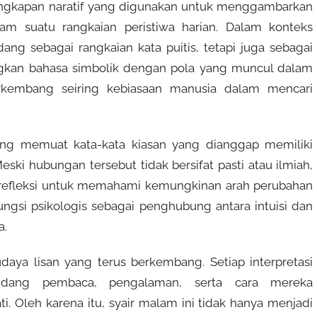
 ungkapan naratif yang digunakan untuk menggambarkan
am suatu rangkaian peristiwa harian. Dalam konteks
ang sebagai rangkaian kata puitis, tetapi juga sebagai
kan bahasa simbolik dengan pola yang muncul dalam
rkembang seiring kebiasaan manusia dalam mencari
ng memuat kata-kata kiasan yang dianggap memiliki
eski hubungan tersebut tidak bersifat pasti atau ilmiah,
refleksi untuk memahami kemungkinan arah perubahan
ungsi psikologis sebagai penghubung antara intuisi dan
a.
udaya lisan yang terus berkembang. Setiap interpretasi
ndang pembaca, pengalaman, serta cara mereka
Oleh karena itu, syair malam ini tidak hanya menjadi