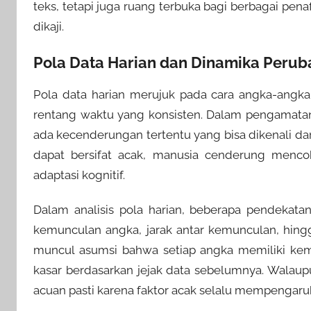
teks, tetapi juga ruang terbuka bagi berbagai pena
dikaji.
Pola Data Harian dan Dinamika Peru
Pola data harian merujuk pada cara angka-angka
rentang waktu yang konsisten. Dalam pengamatan 
ada kecenderungan tertentu yang bisa dikenali d
dapat bersifat acak, manusia cenderung menc
adaptasi kognitif.
Dalam analisis pola harian, beberapa pendekata
kemunculan angka, jarak antar kemunculan, hingga 
muncul asumsi bahwa setiap angka memiliki kem
kasar berdasarkan jejak data sebelumnya. Walaupu
acuan pasti karena faktor acak selalu mempengaruhi 