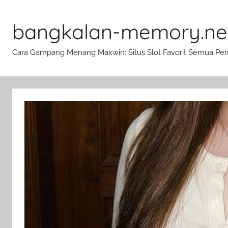
Skip
to
bangkalan-memory.ne
content
Cara Gampang Menang Maxwin: Situs Slot Favorit Semua Pe