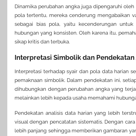
Dinamika perubahan angka juga dipengaruhi oleh 
pola tertentu, mereka cenderung mengabaikan vari
sebagai bias pola, yaitu kecenderungan untuk
hubungan yang konsisten. Oleh karena itu, pemah
sikap kritis dan terbuka.
Interpretasi Simbolik dan Pendekatan 
Interpretasi terhadap syair dan pola data harian
pemaknaan simbolik. Dalam pendekatan ini, seti
dihubungkan dengan perubahan angka yang terjadi. 
melainkan lebih kepada usaha memahami hubungan 
Pendekatan analisis data harian yang lebih te
visual dengan pencatatan sistematis. Dengan cara
lebih panjang sehingga memberikan gambaran yang