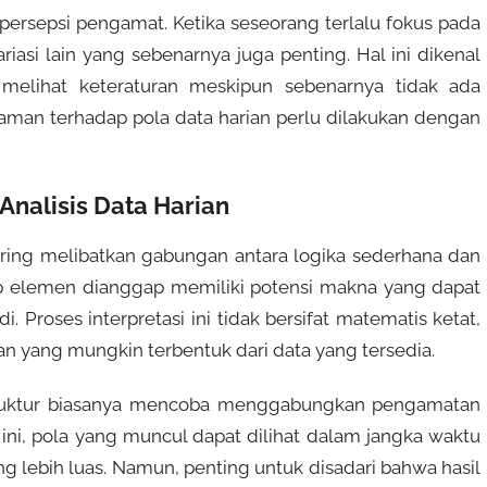
persepsi pengamat. Ketika seseorang terlalu fokus pada
asi lain yang sebenarnya juga penting. Hal ini dikenal
 melihat keteraturan meskipun sebenarnya tidak ada
aman terhadap pola data harian perlu dilakukan dengan
Analisis Data Harian
 sering melibatkan gabungan antara logika sederhana dan
ap elemen dianggap memiliki potensi makna yang dapat
Proses interpretasi ini tidak bersifat matematis ketat,
yang mungkin terbentuk dari data yang tersedia.
rstruktur biasanya mencoba menggabungkan pengamatan
 ini, pola yang muncul dapat dilihat dalam jangka waktu
 lebih luas. Namun, penting untuk disadari bahwa hasil