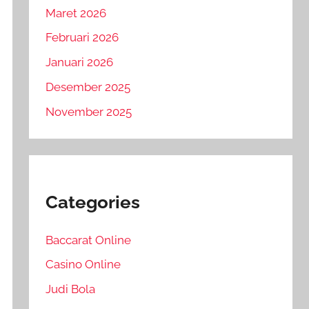
Maret 2026
Februari 2026
Januari 2026
Desember 2025
November 2025
Categories
Baccarat Online
Casino Online
Judi Bola