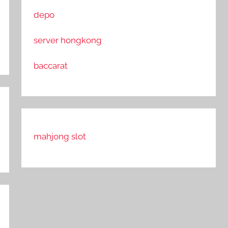
depo
server hongkong
baccarat
mahjong slot