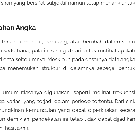
fsiran yang bersifat subjektif namun tetap menarik untuk
bahan Angka
 tertentu muncul, berulang, atau berubah dalam suatu
sederhana, pola ini sering dicari untuk melihat apakah
ari data sebelumnya. Meskipun pada dasarnya data angka
oba menemukan struktur di dalamnya sebagai bentuk
n umum biasanya digunakan, seperti melihat frekuensi
variasi yang terjadi dalam periode tertentu. Dari sini,
ungkinan kemunculan yang dapat diperkirakan secara
n demikian, pendekatan ini tetap tidak dapat dijadikan
hasil akhir.