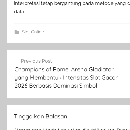
interpretasi tetap bergantung pada metode yang 
data.
Slot Online
Navigasi
Previous Post
pos
Champions of Rome: Arena Gladiator
yang Membentuk Intensitas Slot Gacor
2026 Berbasis Dominasi Simbol
Tinggalkan Balasan