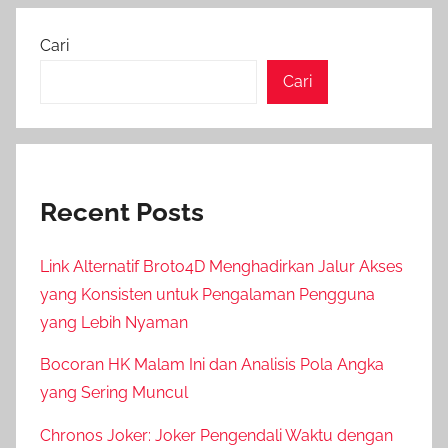
Cari
Cari
Recent Posts
Link Alternatif Broto4D Menghadirkan Jalur Akses
yang Konsisten untuk Pengalaman Pengguna
yang Lebih Nyaman
Bocoran HK Malam Ini dan Analisis Pola Angka
yang Sering Muncul
Chronos Joker: Joker Pengendali Waktu dengan