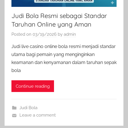
Judi Bola Resmi sebagai Standar
Taruhan Online yang Aman
Posted on
03/19/2026
by
admin
Judi live casino online bola resmi menjadi standar
utama bagi pemain yang menginginkan
keamanan dan kenyamanan dalam taruhan sepak
bola
Continue reading
Judi Bola
Leave a comment